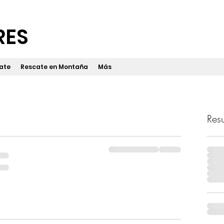
RES
ate
Rescate en Montaña
Más
Res